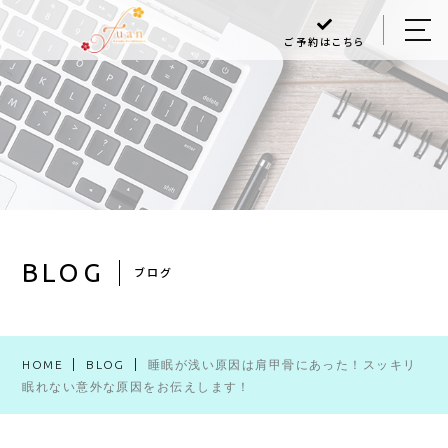
ご予約はこちら
HOME
ABOUT US
MENU
Q＆A
BLOG
BLOG
ブログ
ACCESS
HOME
BLOG
睡眠が浅い原因は肩甲骨にあった！スッキリ
048-470-6868
眠れない意外な原因をお伝えします！