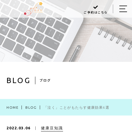
ご予約はこちら
HOME
ABOUT US
MENU
Q＆A
BLOG
BLOG
ブログ
ACCESS
HOME
BLOG
「泣く」ことがもたらす健康効果6選
048-470-6868
健康豆知識
2022.03.06