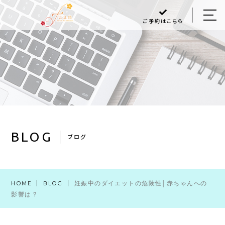
ご予約はこちら
HOME
ABOUT US
MENU
Q＆A
BLOG
BLOG
ブログ
ACCESS
HOME
BLOG
妊娠中のダイエットの危険性│赤ちゃんへの
048-470-6868
影響は？