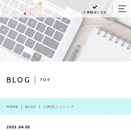
ご予約はこちら
HOME
ABOUT US
MENU
Q＆A
BLOG
BLOG
ブログ
ACCESS
HOME
BLOG
小胸筋ストレッチ
048-470-6868
2023.04.03