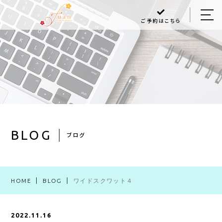
ご予約はこちら
HOME
ABOUT US
MENU
Q＆A
BLOG
BLOG
ブログ
ACCESS
HOME
BLOG
ワイドスクワット４
048-470-6868
2022.11.16