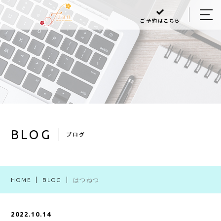
ご予約はこちら
HOME
ABOUT US
MENU
Q＆A
BLOG
BLOG
ブログ
ACCESS
HOME
BLOG
はつねつ
048-470-6868
2022.10.14